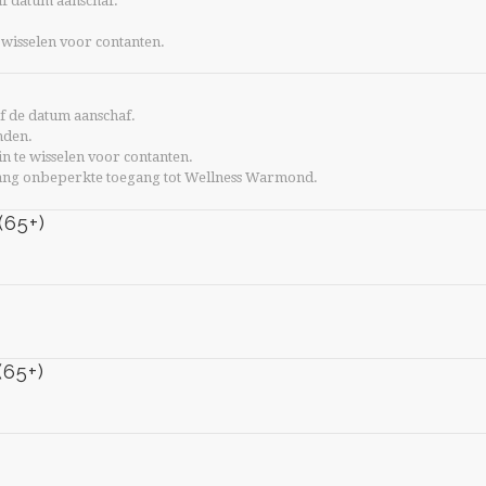
af datum aanschaf.
 wisselen voor contanten.
f de datum aanschaf.
nden.
 in te wisselen voor contanten.
r lang onbeperkte toegang tot Wellness Warmond.
65+)
65+)