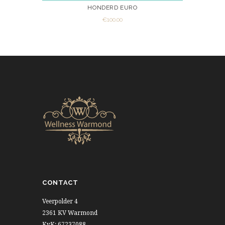
HONDERD EURO
€
100.00
VIEW
ADD TO CART
CONTACT
Veerpolder 4
2361 KV Warmond
KvK: 67237088