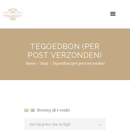
TEGOEDBON (PER
POST VERZONDEN)
Home
Shop
Tegoedbon (per post verzonden)
Sorted
Showing all 4 results
by
price: