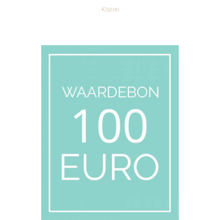
€
50.00
VIEW
ADD TO CART