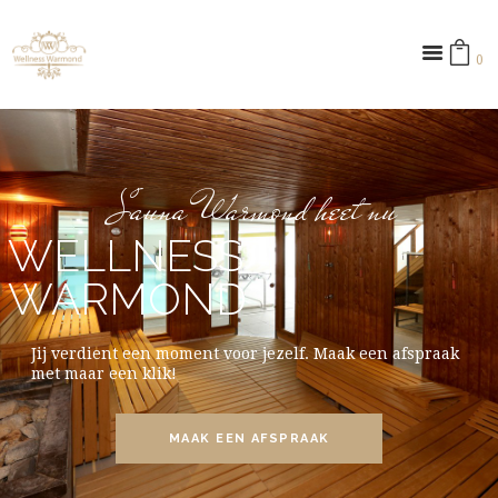
0 ­
Sauna Warmond heet nu
WELLNESS
WARMOND
Jij verdient een moment voor jezelf. Maak een afspraak
met maar een klik!
MAAK EEN AFSPRAAK