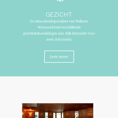
GEZICHT
De schoonheidsspecialiste van Wellness
Warmond bied verschillende
gezichtsbehandelingen aan. Klik hieronder voor
meer informatie.
Lees meer