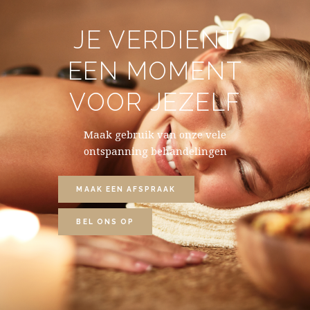
JE VERDIENT
EEN MOMENT
VOOR JEZELF
Maak gebruik van onze vele
ontspanning behandelingen
MAAK EEN AFSPRAAK
BEL ONS OP