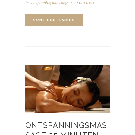
in
Ontspanningsmassage
3541
Views
CONTINUE READING
ONTSPANNINGSMAS