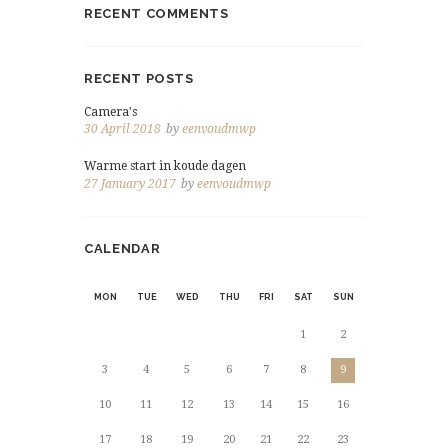
RECENT COMMENTS
RECENT POSTS
Camera's
30 April 2018
by
eenvoudmwp
Warme start in koude dagen
27 January 2017
by
eenvoudmwp
CALENDAR
MON
TUE
WED
THU
FRI
SAT
SUN
1
2
3
4
5
6
7
8
9
10
11
12
13
14
15
16
17
18
19
20
21
22
23