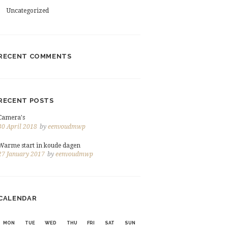
Uncategorized
RECENT COMMENTS
RECENT POSTS
Camera's
30 April 2018
by
eenvoudmwp
Warme start in koude dagen
27 January 2017
by
eenvoudmwp
CALENDAR
MON
TUE
WED
THU
FRI
SAT
SUN