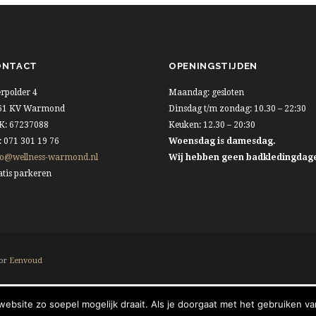
ONTACT
OPENINGSTIJDEN
rpolder 4
Maandag: gesloten
61 KV Warmond
Dinsdag t/m zondag: 10.30 – 22:30
K: 67237088
Keuken: 12.30 – 20:30
: 071 301 19 76
Woensdag is damesdag.
fo@wellness-warmond.nl
Wij hebben geen badkledingdag
tis parkeren
oor
Eenvoud
ebsite zo soepel mogelijk draait. Als je doorgaat met het gebruiken van